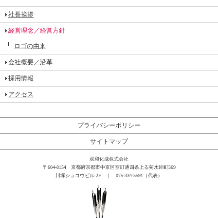
社長挨拶
経営理念／経営方針
ロゴの由来
会社概要／沿革
採用情報
アクセス
プライバシーポリシー
サイトマップ
双和化成株式会社
〒604-8154 京都府京都市中京区室町通四条上る菊水鉾町569
川塚シュコウビル 2F ｜ 075-334-5591（代表）